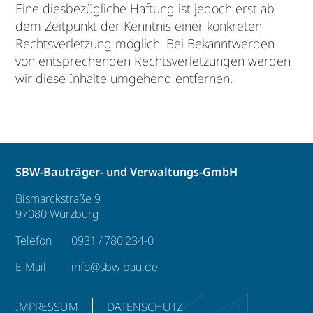
Eine diesbezügliche Haftung ist jedoch erst ab
dem Zeitpunkt der Kenntnis einer konkreten
Rechtsverletzung möglich. Bei Bekanntwerden
von entsprechenden Rechtsverletzungen werden
wir diese Inhalte umgehend entfernen.
SBW-Bauträger- und Verwaltungs-GmbH
Bismarckstraße 9
97080 Würzburg
Telefon
0931 / 780 234-0
E-Mail
info@sbw-bau.de
IMPRESSUM
DATENSCHUTZ